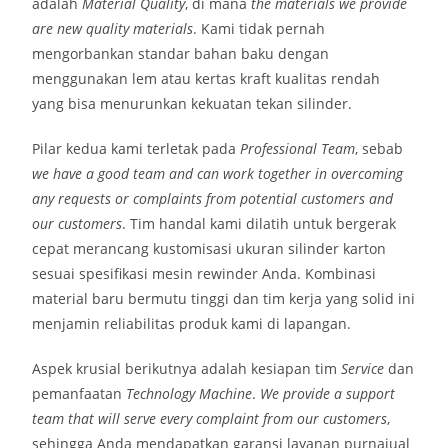
adalah
Material Quality
, di mana
the materials we provide
are new quality materials
. Kami tidak pernah
mengorbankan standar bahan baku dengan
menggunakan lem atau kertas kraft kualitas rendah
yang bisa menurunkan kekuatan tekan silinder.
Pilar kedua kami terletak pada
Professional Team
, sebab
we have a good team and can work together in overcoming
any requests or complaints from potential customers and
our customers
. Tim handal kami dilatih untuk bergerak
cepat merancang kustomisasi ukuran silinder karton
sesuai spesifikasi mesin rewinder Anda. Kombinasi
material baru bermutu tinggi dan tim kerja yang solid ini
menjamin reliabilitas produk kami di lapangan.
Aspek krusial berikutnya adalah kesiapan tim
Service
dan
pemanfaatan
Technology Machine
.
We provide a support
team that will serve every complaint from our customers
,
sehingga Anda mendapatkan garansi layanan purnajual