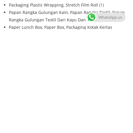
Packaging Plastic Wrapping, Stretch Film Roll
(1)
Papan Rangka Gulungan Kain, Papan Rangka Textil, Papan
WhatsApp us
Rangka Gulungan Textil Dari Kayu Dan Kardus
(3)
Paper Lunch Box, Paper Box, Packaging Kotak Kertas
Makanan
(2)
Produk Carton Box, Kardus Box, Paper Box, Corrugated Box
(9)
Produk Wadah Kemasan Foodgrade Paper Can Atau
Compsite Can
(2)
Siku Karton, Siku Kardus, Edge Protector, Paper Angle,
Corner Board, L Shape Protector, Od Id Edge Protector, Flat
Paper Edge Protector
(16)
POST TERBARU